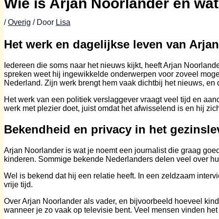
Wie is Arjan Noorlander en wat
/
Overig
/ Door
Lisa
Het werk en dagelijkse leven van Arja
Iedereen die soms naar het nieuws kijkt, heeft Arjan Noorlander 
spreken weet hij ingewikkelde onderwerpen voor zoveel mogelijk
Nederland. Zijn werk brengt hem vaak dichtbij het nieuws, en 
Het werk van een politiek verslaggever vraagt veel tijd en aanda
werk met plezier doet, juist omdat het afwisselend is en hij zic
Bekendheid en privacy in het gezinsl
Arjan Noorlander is wat je noemt een journalist die graag goed 
kinderen. Sommige bekende Nederlanders delen veel over hun g
Wel is bekend dat hij een relatie heeft. In een zeldzaam intervi
vrije tijd.
Over Arjan Noorlander als vader, en bijvoorbeeld hoeveel kinder
wanneer je zo vaak op televisie bent. Veel mensen vinden het fi