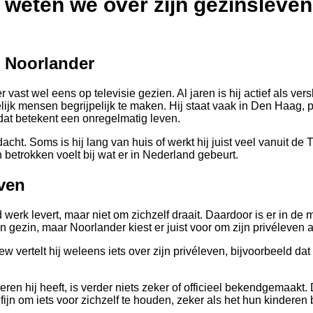
 weten we over zijn gezinsleve
n Noorlander
vast wel eens op televisie gezien. Al jaren is hij actief als vers
 mensen begrijpelijk te maken. Hij staat vaak in Den Haag, praat
dat betekent een onregelmatig leven.
cht. Soms is hij lang van huis of werkt hij juist veel vanuit de 
h betrokken voelt bij wat er in Nederland gebeurt.
even
werk levert, maar niet om zichzelf draait. Daardoor is er in de 
ezin, maar Noorlander kiest er juist voor om zijn privéleven a
ew vertelt hij weleens iets over zijn privéleven, bijvoorbeeld da
en hij heeft, is verder niets zeker of officieel bekendgemaakt. 
jn om iets voor zichzelf te houden, zeker als het hun kinderen b