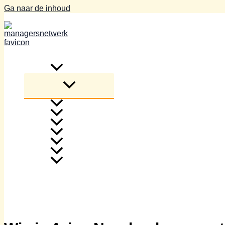
Ga naar de inhoud
Home
Blogs
beleggen
elektrisch
geldzaken
juridisch
Tips & Tricks
zakelijk
Overig
Over ons
Contact