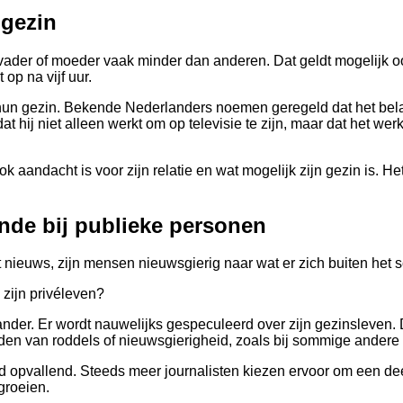
 gezin
der of moeder vaak minder dan anderen. Dat geldt mogelijk ook
op na vijf uur.
hun gezin. Bekende Nederlanders noemen geregeld dat het belan
j niet alleen werkt om op televisie te zijn, maar dat het werk 
k aandacht is voor zijn relatie en wat mogelijk zijn gezin is. Het
nde bij publieke personen
t nieuws, zijn mensen nieuwsgierig naar wat er zich buiten het 
 zijn privéleven?
der. Er wordt nauwelijks gespeculeerd over zijn gezinsleven. Da
den van roddels of nieuwsgierigheid, zoals bij sommige andere
jd opvallend. Steeds meer journalisten kiezen ervoor om een de
groeien.