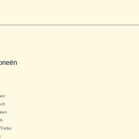
orieën
gen
sch
ken
ch
Tricks
k