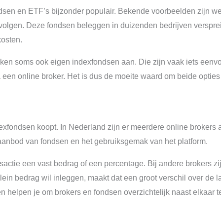
ndsen en ETF’s bijzonder populair. Bekende voorbeelden zijn we
olgen. Deze fondsen beleggen in duizenden bedrijven versprei
kosten.
en soms ook eigen indexfondsen aan. Die zijn vaak iets eenvo
 een online broker. Het is dus de moeite waard om beide opties
ndexfondsen koopt. In Nederland zijn er meerdere online brokers a
t aanbod van fondsen en het gebruiksgemak van het platform.
nsactie een vast bedrag of een percentage. Bij andere brokers z
ein bedrag wil inleggen, maakt dat een groot verschil over de l
n helpen je om brokers en fondsen overzichtelijk naast elkaar te