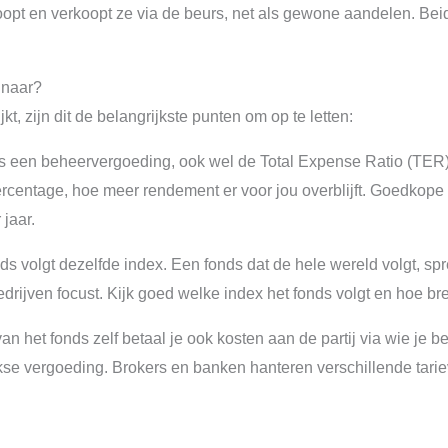
opt en verkoopt ze via de beurs, net als gewone aandelen. Beide 
 naar?
kt, zijn dit de belangrijkste punten om op te letten:
jks een beheervergoeding, ook wel de Total Expense Ratio (TER
ercentage, hoe meer rendement er voor jou overblijft. Goedko
jaar.
ds volgt dezelfde index. Een fonds dat de hele wereld volgt, spr
rijven focust. Kijk goed welke index het fonds volgt en hoe br
n het fonds zelf betaal je ook kosten aan de partij via wie je be
se vergoeding. Brokers en banken hanteren verschillende tariev