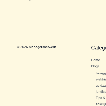
Categ
© 2026 Managersnetwerk
Home
Blogs
beleg
elektri
geldza
juridis
Tips & 
zakelij