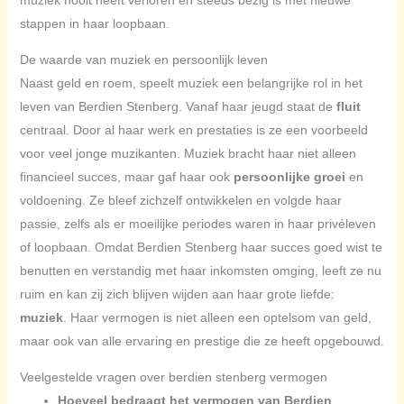
muziek nooit heeft verloren en steeds bezig is met nieuwe
stappen in haar loopbaan.
De waarde van muziek en persoonlijk leven
Naast geld en roem, speelt muziek een belangrijke rol in het
leven van Berdien Stenberg. Vanaf haar jeugd staat de
fluit
centraal. Door al haar werk en prestaties is ze een voorbeeld
voor veel jonge muzikanten. Muziek bracht haar niet alleen
financieel succes, maar gaf haar ook
persoonlijke groei
en
voldoening. Ze bleef zichzelf ontwikkelen en volgde haar
passie, zelfs als er moeilijke periodes waren in haar privéleven
of loopbaan. Omdat Berdien Stenberg haar succes goed wist te
benutten en verstandig met haar inkomsten omging, leeft ze nu
ruim en kan zij zich blijven wijden aan haar grote liefde:
muziek
. Haar vermogen is niet alleen een optelsom van geld,
maar ook van alle ervaring en prestige die ze heeft opgebouwd.
Veelgestelde vragen over berdien stenberg vermogen
Hoeveel bedraagt het vermogen van Berdien