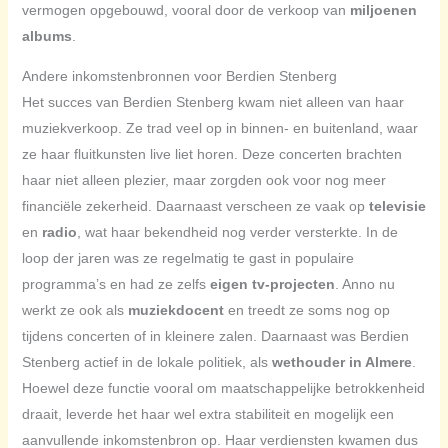
vermogen opgebouwd, vooral door de verkoop van
miljoenen
albums
.
Andere inkomstenbronnen voor Berdien Stenberg
Het succes van Berdien Stenberg kwam niet alleen van haar
muziekverkoop. Ze trad veel op in binnen- en buitenland, waar
ze haar fluitkunsten live liet horen. Deze concerten brachten
haar niet alleen plezier, maar zorgden ook voor nog meer
financiële zekerheid. Daarnaast verscheen ze vaak op
televisie
en
radio
, wat haar bekendheid nog verder versterkte. In de
loop der jaren was ze regelmatig te gast in populaire
programma’s en had ze zelfs
eigen tv-projecten
. Anno nu
werkt ze ook als
muziekdocent
en treedt ze soms nog op
tijdens concerten of in kleinere zalen. Daarnaast was Berdien
Stenberg actief in de lokale politiek, als
wethouder in Almere
.
Hoewel deze functie vooral om maatschappelijke betrokkenheid
draait, leverde het haar wel extra stabiliteit en mogelijk een
aanvullende inkomstenbron op. Haar verdiensten kwamen dus