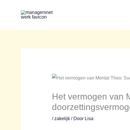
Ga
naar
de
inhoud
Het vermogen van M
doorzettingsvermo
/
zakelijk
/ Door
Lisa