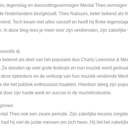
s, tegenslag en doorzettingsvermogen Mental Theo vermogen 
de Nederlanders bezighoudt. Theo Nabuurs, beter bekend als M
ierd. Toch kwam niet alles vanzelf en heeft hij flinke tegensla
 In deze blog lees je meer over zijn verdiensten, zijn zakelijke
esvolle dj
o bekend als deel van het populaire duo Charly Lownoise & Me
. Ze stonden op veel grote festivals en hun muziek werd gedra
j deze optredens en de verkoop van hun muziek verdiende Menta
 die het publiek enthousiast maakten. Hierdoor steeg zijn pop
 door zijn harde werk en succes in de muziekindustrie.
ginnen
al Theo ook een zware periode. Zijn zakelijke keuzes zorgden e
ad hij niet de juiste mensen om zich heen. Hij liet het zakeli