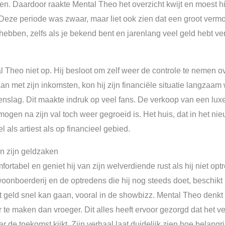
len. Daardoor raakte Mental Theo het overzicht kwijt en moest hi
Deze periode was zwaar, maar liet ook zien dat een groot vermo
bben, zelfs als je bekend bent en jarenlang veel geld hebt ve
 Theo niet op. Hij besloot om zelf weer de controle te nemen ov
n met zijn inkomsten, kon hij zijn financiële situatie langzaam w
egenslag. Dit maakte indruk op veel fans. De verkoop van een lu
mogen na zijn val toch weer gegroeid is. Het huis, dat in het n
als artiest als op financieel gebied.
n zijn geldzaken
tabel en geniet hij van zijn welverdiende rust als hij niet opt
onboerderij en de optredens die hij nog steeds doet, beschikt hij
at geld snel kan gaan, vooral in de showbizz. Mental Theo denkt
er te maken dan vroeger. Dit alles heeft ervoor gezorgd dat het 
de toekomst kijkt. Zijn verhaal laat duidelijk zien hoe belangrij