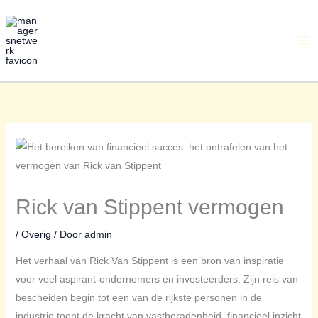
Ga
naar
de
inhoud
Rick van Stippent vermogen
/
Overig
/ Door
admin
Het verhaal van Rick Van Stippent is een bron van inspiratie
voor veel aspirant-ondernemers en investeerders. Zijn reis van
bescheiden begin tot een van de rijkste personen in de
industrie toont de kracht van vastberadenheid, financieel inzicht