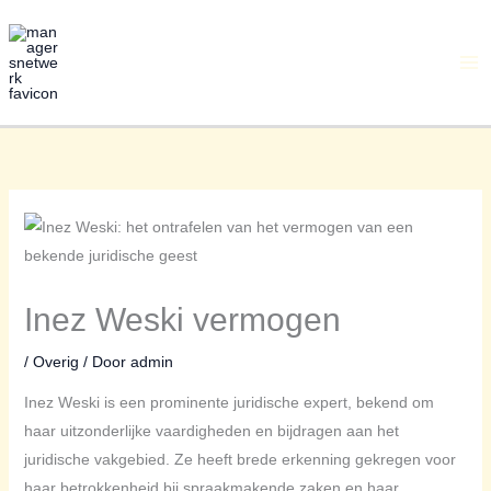
Ga
naar
de
inhoud
Inez Weski vermogen
/
Overig
/ Door
admin
Inez Weski is een prominente juridische expert, bekend om
haar uitzonderlijke vaardigheden en bijdragen aan het
juridische vakgebied. Ze heeft brede erkenning gekregen voor
haar betrokkenheid bij spraakmakende zaken en haar