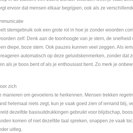
rgt ervoor dat mensen elkaar begrijpen, ook als ze verschillend
ommunicatie
elt stemgebruik ook een grote rol in hoe je zonder woorden co
e woorden zelf. Denk aan de toonhoogte van je stem, de snelhei
een diepe, boze stem. Ook pauzes kunnen veel zeggen. Als iemand
reageren automatisch op deze geluidskenmerken, zonder dat z
n als je boos bent of als je enthousiast bent. Zo merk je onbew
oor zich
ste manieren om gevoelens te herkennen. Mensen trekken regel
d helemaal niets zegt, kun je vaak goed zien of iemand blij, ver
ereld dezelfde basisuitdrukkingen gebruikt voor blijdschap, boos
nden komen of niet dezelfde taal spreken, snappen ze vaak toch
der uitleg.