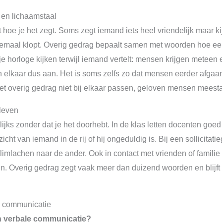
en lichaamstaal
oe je het zegt. Soms zegt iemand iets heel vriendelijk maar kijkt
helemaal klopt. Overig gedrag bepaalt samen met woorden hoe 
p je horloge kijken terwijl iemand vertelt: mensen krijgen meteen
n elkaar dus aan. Het is soms zelfs zo dat mensen eerder afgaa
t overig gedrag niet bij elkaar passen, geloven mensen meestal
 leven
jks zonder dat je het doorhebt. In de klas letten docenten goed
cht van iemand in de rij of hij ongeduldig is. Bij een sollicitat
glimlachen naar de ander. Ook in contact met vrienden of familie
en. Overig gedrag zegt vaak meer dan duizend woorden en blijft
e communicatie
n verbale communicatie?