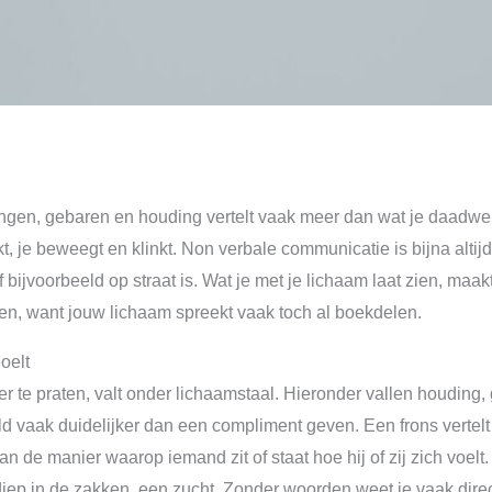
ngen, gebaren en houding vertelt vaak meer dan wat je daadwerk
kt, je beweegt en klinkt. Non verbale communicatie is bijna alt
 bijvoorbeeld op straat is. Wat je met je lichaam laat zien, maak
gen, want jouw lichaam spreekt vaak toch al boekdelen.
oelt
er te praten, valt onder lichaamstaal. Hieronder vallen houding
d vaak duidelijker dan een compliment geven. Een frons vertelt 
n de manier waarop iemand zit of staat hoe hij of zij zich voel
iep in de zakken, een zucht. Zonder woorden weet je vaak direc