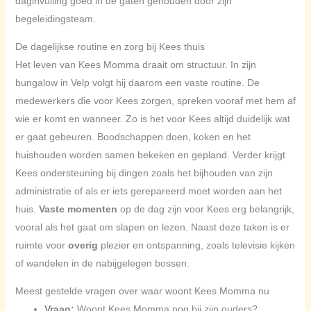
daginvulling goed in de gaten gehouden door zijn
begeleidingsteam.
De dagelijkse routine en zorg bij Kees thuis
Het leven van Kees Momma draait om structuur. In zijn
bungalow in Velp volgt hij daarom een vaste routine. De
medewerkers die voor Kees zorgen, spreken vooraf met hem af
wie er komt en wanneer. Zo is het voor Kees altijd duidelijk wat
er gaat gebeuren. Boodschappen doen, koken en het
huishouden worden samen bekeken en gepland. Verder krijgt
Kees ondersteuning bij dingen zoals het bijhouden van zijn
administratie of als er iets gerepareerd moet worden aan het
huis.
Vaste momenten
op de dag zijn voor Kees erg belangrijk,
vooral als het gaat om slapen en lezen. Naast deze taken is er
ruimte voor
overig
plezier en ontspanning, zoals televisie kijken
of wandelen in de nabijgelegen bossen.
Meest gestelde vragen over waar woont Kees Momma nu
Vraag:
Woont Kees Momma nog bij zijn ouders?