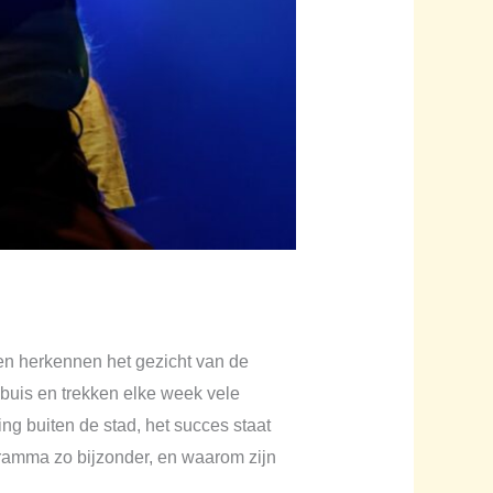
n herkennen het gezicht van de
 buis en trekken elke week vele
ing buiten de stad, het succes staat
gramma zo bijzonder, en waarom zijn