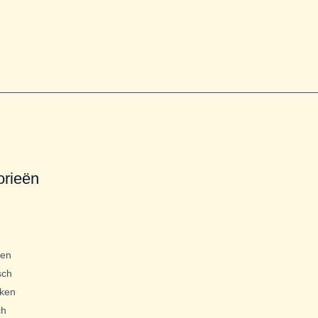
orieën
gen
sch
ken
ch