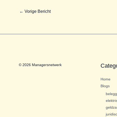
←
Vorige Bericht
Categ
© 2026 Managersnetwerk
Home
Blogs
beleg
elektri
geldza
juridis