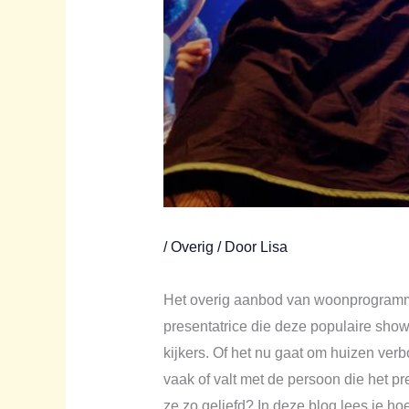
/
Overig
/ Door
Lisa
Het overig aanbod van woonprogramma
presentatrice die deze populaire show
kijkers. Of het nu gaat om huizen verb
vaak of valt met de persoon die het 
ze zo geliefd? In deze blog lees je hoe