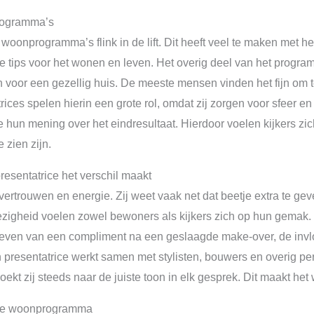
rogramma’s
n woonprogramma’s flink in de lift. Dit heeft veel te maken met he
e tips voor het wonen en leven. Het overig deel van het programm
 voor een gezellig huis. De meeste mensen vinden het fijn om te
rices spelen hierin een grote rol, omdat zij zorgen voor sfeer en 
 ze hun mening over het eindresultaat. Hierdoor voelen kijkers 
zien zijn.
esentatrice het verschil maakt
 vertrouwen en energie. Zij weet vaak net dat beetje extra te ge
wezigheid voelen zowel bewoners als kijkers zich op hun gemak
geven van een compliment na een geslaagde make-over, de invloe
n presentatrice werkt samen met stylisten, bouwers en overig pe
ekt zij steeds naar de juiste toon in elk gesprek. Dit maakt he
rice woonprogramma