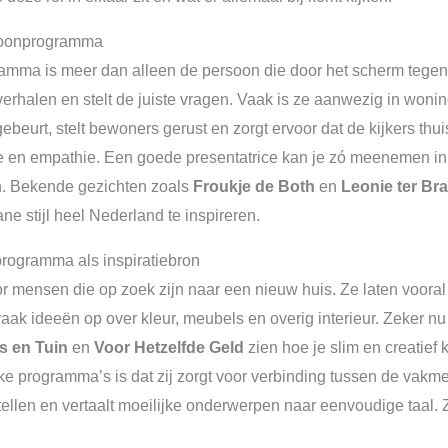
 woonprogramma
ma is meer dan alleen de persoon die door het scherm tegen je 
verhalen en stelt de juiste vragen. Vaak is ze aanwezig in wo
gebeurt, stelt bewoners gerust en zorgt ervoor dat de kijkers thu
e en empathie. Een goede presentatrice kan je zó meenemen in e
aan. Bekende gezichten zoals
Froukje de Both
en
Leonie ter Br
e stijl heel Nederland te inspireren.
rogramma als inspiratiebron
 mensen die op zoek zijn naar een nieuw huis. Ze laten vooral
ak ideeën op over kleur, meubels en overig interieur. Zeker nu
s en Tuin
en
Voor Hetzelfde Geld
zien hoe je slim en creatief
ke programma’s is dat zij zorgt voor verbinding tussen de vakme
llen en vertaalt moeilijke onderwerpen naar eenvoudige taal. Zo 