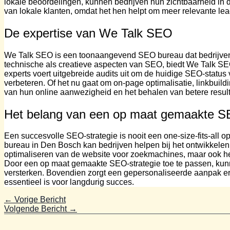
lokale beoordelingen, kunnen bedrijven hun zichtbaarheid in de
van lokale klanten, omdat het hen helpt om meer relevante lea
De expertise van We Talk SEO
We Talk SEO is een toonaangevend SEO bureau dat bedrijven
technische als creatieve aspecten van SEO, biedt We Talk SE
experts voert uitgebreide audits uit om de huidige SEO-status
verbeteren. Of het nu gaat om on-page optimalisatie, linkbuil
van hun online aanwezigheid en het behalen van betere result
Het belang van een op maat gemaakte SE
Een succesvolle SEO-strategie is nooit een one-size-fits-all
bureau in Den Bosch kan bedrijven helpen bij het ontwikkelen 
optimaliseren van de website voor zoekmachines, maar ook het
Door een op maat gemaakte SEO-strategie toe te passen, kunn
versterken. Bovendien zorgt een gepersonaliseerde aanpak er
essentieel is voor langdurig succes.
←
Vorige Bericht
Volgende Bericht
→