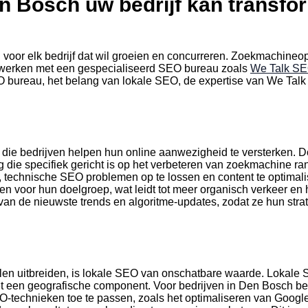
 Bosch uw bedrijf kan transfo
l voor elk bedrijf dat wil groeien en concurreren. Zoekmachineopt
t werken met een gespecialiseerd SEO bureau zoals
We Talk S
EO bureau, het belang van lokale SEO, de expertise van We Ta
die bedrijven helpen hun online aanwezigheid te versterken.
g die specifiek gericht is op het verbeteren van zoekmachine r
technische SEO problemen op te lossen en content te optimali
rden voor hun doelgroep, wat leidt tot meer organisch verkeer 
van de nieuwste trends en algoritme-updates, zodat ze hun str
illen uitbreiden, is lokale SEO van onschatbare waarde. Lokale 
t een geografische component. Voor bedrijven in Den Bosch bet
O-technieken toe te passen, zoals het optimaliseren van Google 