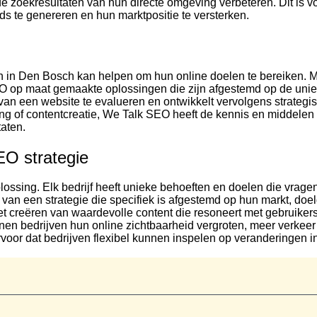
 zoekresultaten van hun directe omgeving verbeteren. Dit is voor
ds te genereren en hun marktpositie te versterken.
 in Den Bosch kan helpen om hun online doelen te bereiken. M
O op maat gemaakte oplossingen die zijn afgestemd op de uniek
 van een website te evalueren en ontwikkelt vervolgens strategi
ding of contentcreatie, We Talk SEO heeft de kennis en middelen
aten.
O strategie
 oplossing. Elk bedrijf heeft unieke behoeften en doelen die v
van een strategie die specifiek is afgestemd op hun markt, doelg
 creëren van waardevolle content die resoneert met gebruikers
en bedrijven hun online zichtbaarheid vergroten, meer verkeer
voor dat bedrijven flexibel kunnen inspelen op veranderingen 