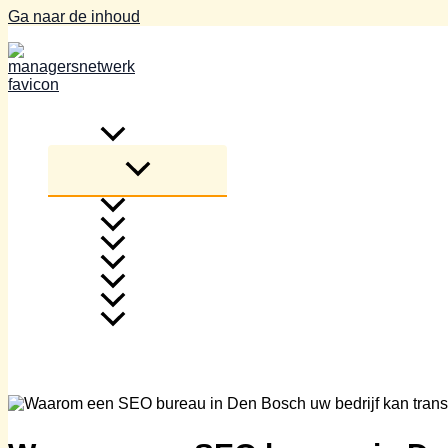
Ga naar de inhoud
Home
Blogs
beleggen
elektrisch
geldzaken
juridisch
Tips & Tricks
zakelijk
Overig
Over ons
Contact