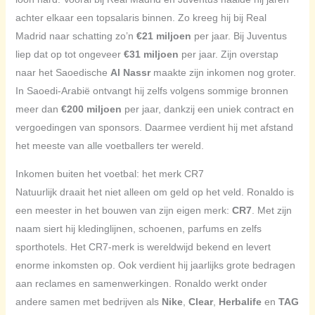
achter elkaar een topsalaris binnen. Zo kreeg hij bij Real
Madrid naar schatting zo’n
€21 miljoen
per jaar. Bij Juventus
liep dat op tot ongeveer
€31 miljoen
per jaar. Zijn overstap
naar het Saoedische
Al Nassr
maakte zijn inkomen nog groter.
In Saoedi-Arabië ontvangt hij zelfs volgens sommige bronnen
meer dan
€200 miljoen
per jaar, dankzij een uniek contract en
vergoedingen van sponsors. Daarmee verdient hij met afstand
het meeste van alle voetballers ter wereld.
Inkomen buiten het voetbal: het merk CR7
Natuurlijk draait het niet alleen om geld op het veld. Ronaldo is
een meester in het bouwen van zijn eigen merk:
CR7
. Met zijn
naam siert hij kledinglijnen, schoenen, parfums en zelfs
sporthotels. Het CR7-merk is wereldwijd bekend en levert
enorme inkomsten op. Ook verdient hij jaarlijks grote bedragen
aan reclames en samenwerkingen. Ronaldo werkt onder
andere samen met bedrijven als
Nike
,
Clear
,
Herbalife
en
TAG