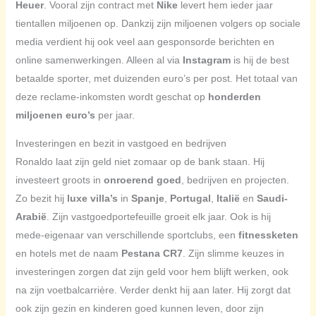
Heuer
. Vooral zijn contract met
Nike
levert hem ieder jaar
tientallen miljoenen op. Dankzij zijn miljoenen volgers op sociale
media verdient hij ook veel aan gesponsorde berichten en
online samenwerkingen. Alleen al via
Instagram
is hij de best
betaalde sporter, met duizenden euro’s per post. Het totaal van
deze reclame-inkomsten wordt geschat op
honderden
miljoenen euro’s
per jaar.
Investeringen en bezit in vastgoed en bedrijven
Ronaldo laat zijn geld niet zomaar op de bank staan. Hij
investeert groots in
onroerend goed
, bedrijven en projecten.
Zo bezit hij
luxe villa’s
in
Spanje
,
Portugal
,
Italië
en
Saudi-
Arabië
. Zijn vastgoedportefeuille groeit elk jaar. Ook is hij
mede-eigenaar van verschillende sportclubs, een
fitnessketen
en hotels met de naam
Pestana CR7
. Zijn slimme keuzes in
investeringen zorgen dat zijn geld voor hem blijft werken, ook
na zijn voetbalcarrière. Verder denkt hij aan later. Hij zorgt dat
ook zijn gezin en kinderen goed kunnen leven, door zijn