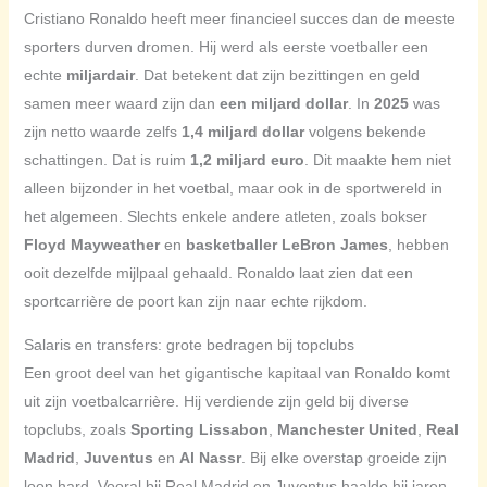
Cristiano Ronaldo heeft meer financieel succes dan de meeste
sporters durven dromen. Hij werd als eerste voetballer een
echte
miljardair
. Dat betekent dat zijn bezittingen en geld
samen meer waard zijn dan
een miljard dollar
. In
2025
was
zijn netto waarde zelfs
1,4 miljard dollar
volgens bekende
schattingen. Dat is ruim
1,2 miljard euro
. Dit maakte hem niet
alleen bijzonder in het voetbal, maar ook in de sportwereld in
het algemeen. Slechts enkele andere atleten, zoals bokser
Floyd Mayweather
en
basketballer LeBron James
, hebben
ooit dezelfde mijlpaal gehaald. Ronaldo laat zien dat een
sportcarrière de poort kan zijn naar echte rijkdom.
Salaris en transfers: grote bedragen bij topclubs
Een groot deel van het gigantische kapitaal van Ronaldo komt
uit zijn voetbalcarrière. Hij verdiende zijn geld bij diverse
topclubs, zoals
Sporting Lissabon
,
Manchester United
,
Real
Madrid
,
Juventus
en
Al Nassr
. Bij elke overstap groeide zijn
loon hard. Vooral bij Real Madrid en Juventus haalde hij jaren