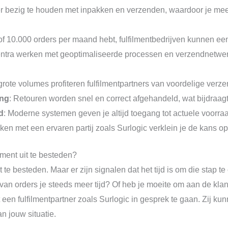
meer bezig te houden met inpakken en verzenden, waardoor je meer
 of 10.000 orders per maand hebt, fulfilmentbedrijven kunnen e
centra werken met geoptimaliseerde processen en verzendnetwerk
grote volumes profiteren fulfilmentpartners van voordelige verze
ing
: Retouren worden snel en correct afgehandeld, wat bijdraag
d
: Moderne systemen geven je altijd toegang tot actuele voorr
ken met een ervaren partij zoals Surlogic verklein je de kans op
lment uit te besteden?
 uit te besteden. Maar er zijn signalen dat het tijd is om die stap
van orders je steeds meer tijd? Of heb je moeite om aan de kl
 een fulfilmentpartner zoals Surlogic in gesprek te gaan. Zij k
n jouw situatie.