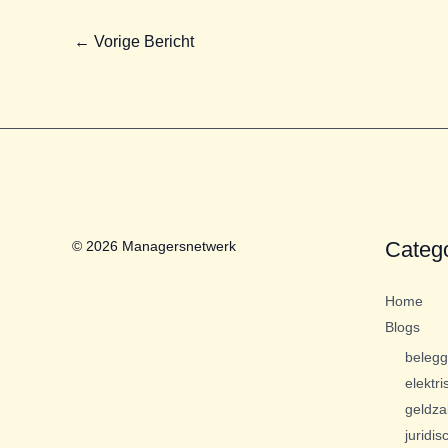
←
Vorige Bericht
Categ
© 2026 Managersnetwerk
Home
Blogs
beleg
elektri
geldza
juridis