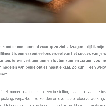
komt er een moment waarop ze zich afvragen: blijf ik mijn
ulfilment is een essentieel onderdeel van het succes van je 
klanten, terwijl vertragingen en fouten kunnen zorgen voor n
n nadelen van beide opties naast elkaar. Zo kun jij een wel
indt.
af het moment dat een klant een bestelling plaatst, tot aan de b
rpicking, verpakken, verzenden en eventuele retourverwerking.
en. Het geeft controle en bespaart op kosten. Maar naarmate je gr