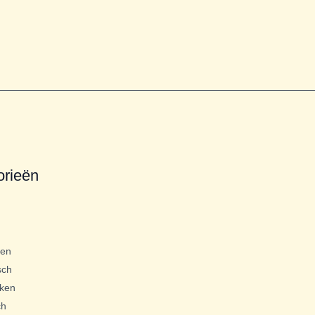
orieën
gen
sch
ken
ch