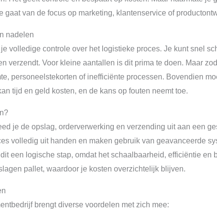
 gaat van de focus op marketing, klantenservice of productontw
 en nadelen
je volledige controle over het logistieke proces. Je kunt snel s
en verzendt. Voor kleine aantallen is dit prima te doen. Maar zod
, personeelstekorten of inefficiënte processen. Bovendien moet
an tijd en geld kosten, en de kans op fouten neemt toe.
in?
teed je de opslag, orderverwerking en verzending uit aan een ges
roces volledig uit handen en maken gebruik van geavanceerde 
it een logische stap, omdat het schaalbaarheid, efficiëntie en 
lagen pallet, waardoor je kosten overzichtelijk blijven.
en
mentbedrijf brengt diverse voordelen met zich mee: