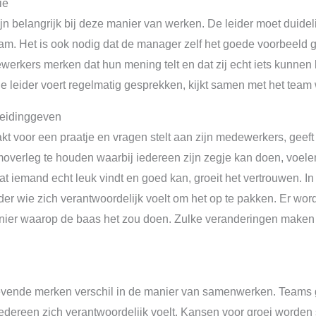
ie
 belangrijk bij deze manier van werken. De leider moet duideli
am. Het is ook nodig dat de manager zelf het goede voorbeeld geef
werkers merken dat hun mening telt en dat zij echt iets kunnen 
 leider voert regelmatig gesprekken, kijkt samen met het team 
leidinggeven
akt voor een praatje en vragen stelt aan zijn medewerkers, gee
overleg te houden waarbij iedereen zijn zegje kan doen, voel
t iemand echt leuk vindt en goed kan, groeit het vertrouwen. In
eider wie zich verantwoordelijk voelt om het op te pakken. Er w
anier waarop de baas het zou doen. Zulke veranderingen maken h
evende merken verschil in de manier van samenwerken. Teams g
iedereen zich verantwoordelijk voelt. Kansen voor groei worden