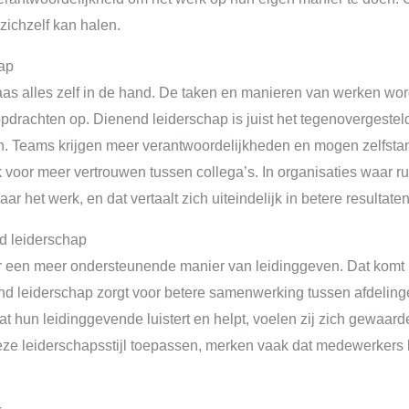
zichzelf kan halen.
hap
aas alles zelf in de hand. De taken en manieren van werken wo
rachten op. Dienend leiderschap is juist het tegenovergestelde.
an. Teams krijgen meer verantwoordelijkheden en mogen zelfstan
k voor meer vertrouwen tussen collega’s. In organisaties waar r
 het werk, en dat vertaalt zich uiteindelijk in betere resultaten
d leiderschap
r een meer ondersteunende manier van leidinggeven. Dat komt n
d leiderschap zorgt voor betere samenwerking tussen afdelinge
hun leidinggevende luistert en helpt, voelen zij zich gewaarde
deze leiderschapsstijl toepassen, merken vaak dat medewerkers 