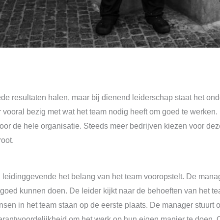
de resultaten halen, maar bij dienend leiderschap staat het ond
er vooral bezig met wat het team nodig heeft om goed te werken. D
oor de hele organisatie. Steeds meer bedrijven kiezen voor de
oot.
 leidinggevende het belang van het team vooropstelt. De mana
 goed kunnen doen. De leider kijkt naar de behoeften van het te
nsen in het team staan op de eerste plaats. De manager stuurt 
erantwoordelijkheid om het werk op hun eigen manier te doen. O