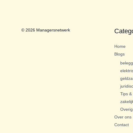
Categ
© 2026 Managersnetwerk
Home
Blogs
beleg
elektri
geldza
juridis
Tips & 
zakelij
Overig
Over ons
Contact