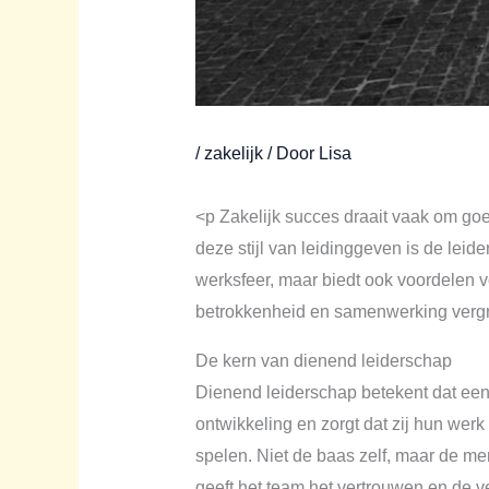
/
zakelijk
/ Door
Lisa
<p Zakelijk succes draait vaak om goe
deze stijl van leidinggeven is de leid
werksfeer, maar biedt ook voordelen v
betrokkenheid en samenwerking vergr
De kern van dienend leiderschap
Dienend leiderschap betekent dat een
ontwikkeling en zorgt dat zij hun werk
spelen. Niet de baas zelf, maar de me
geeft het team het vertrouwen en de v