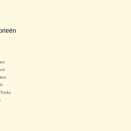
orieën
gen
sch
ken
ch
Tricks
k