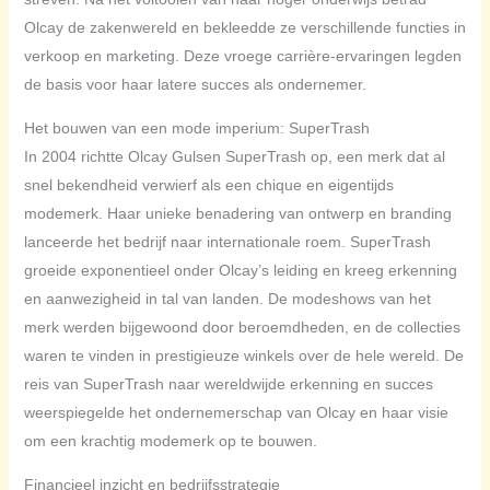
Olcay de zakenwereld en bekleedde ze verschillende functies in
verkoop en marketing. Deze vroege carrière-ervaringen legden
de basis voor haar latere succes als ondernemer.
Het bouwen van een mode imperium: SuperTrash
In 2004 richtte Olcay Gulsen SuperTrash op, een merk dat al
snel bekendheid verwierf als een chique en eigentijds
modemerk. Haar unieke benadering van ontwerp en branding
lanceerde het bedrijf naar internationale roem. SuperTrash
groeide exponentieel onder Olcay’s leiding en kreeg erkenning
en aanwezigheid in tal van landen. De modeshows van het
merk werden bijgewoond door beroemdheden, en de collecties
waren te vinden in prestigieuze winkels over de hele wereld. De
reis van SuperTrash naar wereldwijde erkenning en succes
weerspiegelde het ondernemerschap van Olcay en haar visie
om een krachtig modemerk op te bouwen.
Financieel inzicht en bedrijfsstrategie