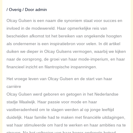
/
Overig
/ Door
admin
Olcay Gulsen is een naam die synoniem staat voor succes en
invloed in de modewereld. Haar opmerkelijke reis van
bescheiden afkomst tot het bereiken van ongekende hoogten
als ondernemer is een inspiratiebron voor velen. In dit artikel
duiken we dieper in Olcay Gulsens vermogen, waarbij we kijken
naar de oorsprong, de groei van haar mode-imperium, en haar
financieel inzicht en filantropische inspanningen.
Het vroege leven van Olcay Gulsen en de start van haar
carrière
Olcay Gulsen werd geboren en getogen in het Nederlandse
stadje Waalwijk. Haar passie voor mode en haar
vastberadenheid om te slagen werden al op jonge leeftijd
duidelijk. Haar familie had te maken met financiële uitdagingen,
wat haar stimuleerde om hard te werken en haar ambities na te
streven. Na het voltooien van haar hoger onderwijs betrad