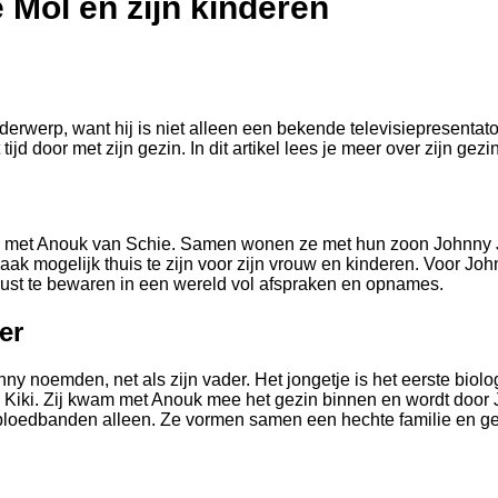
 Mol en zijn kinderen
werp, want hij is niet alleen een bekende televisiepresentator
tijd door met zijn gezin. In dit artikel lees je meer over zijn gez
d met Anouk van Schie. Samen wonen ze met hun zoon Johnny Ju
ak mogelijk thuis te zijn voor zijn vrouw en kinderen. Voor Johnn
 rust te bewaren in een wereld vol afspraken en opnames.
er
y noemden, net als zijn vader. Het jongetje is het eerste bio
 Kiki. Zij kwam met Anouk mee het gezin binnen en wordt door J
n bloedbanden alleen. Ze vormen samen een hechte familie en ge