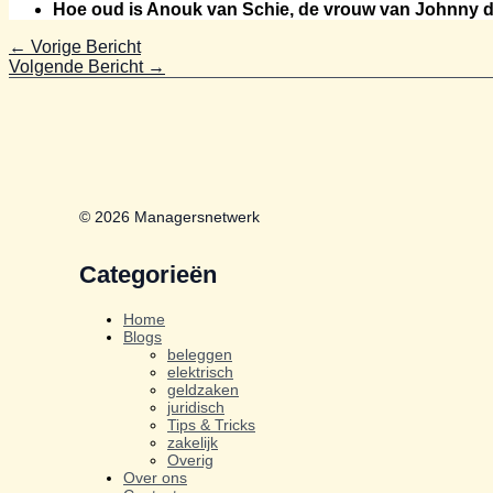
Hoe oud is Anouk van Schie, de vrouw van Johnny 
←
Vorige Bericht
Volgende Bericht
→
© 2026 Managersnetwerk
Categorieën
Home
Blogs
beleggen
elektrisch
geldzaken
juridisch
Tips & Tricks
zakelijk
Overig
Over ons