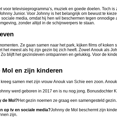
et voor televisieprogramma’s, muziek en goede doelen. Toch is z
 Johnny Junior. Voor Johnny is het belangrijk om bewust te kiez
op sociale media, omdat hij hen wil beschermen tegen onnodige a
mgeving, zonder altijd in de schijnwerpers te staan.
leven
 momenten. Ze gaan samen naar het park, kijken films of koken
t het meest als hij zijn gezin bij zich heeft. Zowel Anouk als 
 Zo blijft het gezinsleven ontspannen en gelukkig. Voor de kind
 Mol en zijn kinderen
kreeg samen met zijn vrouw Anouk van Schie een zoon. Anouk had
hnny werd geboren in 2017 en is nu nog jong. Bonusdochter Ki
y de Mol?
Het gezin noemen ze graag een samengesteld gezin. D
n op tv en sociale media?
Johnny de Mol beschermt zijn kinder
nnen zijn.