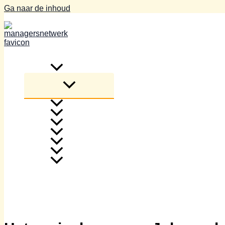
Ga naar de inhoud
Home
Blogs
beleggen
elektrisch
geldzaken
juridisch
Tips & Tricks
zakelijk
Overig
Over ons
Contact