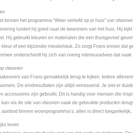
nen
ist binnen het programma “Weer verliefd op je huis” van vtwonen. 
evering luistert hij goed naar de bewoners van het huis. Hij kijkt
ast. Hij gebruikt kleuren en materialen die een thuisgevoel geve
kleur of een bijzonder meubelstuk. Zo zorgt Frans ervoor dat 
ermee onderscheidt hij zich van overig interieuradvies dat vaak
op vtwonen
akeovers van Frans gemakkelijk terug te kijken. Iedere afleveri
ners. De eindresultaten zijn altijd verrassend. Je ziet er duide
n accessoires zijn gebruikt. Dit is handig voor mensen die insp
kan via de site van vtwonen vaak de gebruikte producten terugv
g aanbod binnen woonprogramma’s; alles is direct toegankelijk, 
jks leven