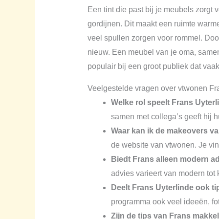
Een tint die past bij je meubels zorg
gordijnen. Dit maakt een ruimte warme
veel spullen zorgen voor rommel. Door 
nieuw. Een meubel van je oma, samen 
populair bij een groot publiek dat vaak
Veelgestelde vragen over vtwonen Fr
Welke rol speelt Frans Uyter
samen met collega’s geeft hij hu
Waar kan ik de makeovers va
de website van vtwonen. Je vind
Biedt Frans alleen modern adv
advies varieert van modern tot k
Deelt Frans Uyterlinde ook t
programma ook veel ideeën, foto
Zijn de tips van Frans makke