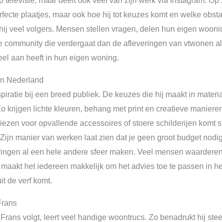
op televisie, maar deelt ook veel van zijn werk via Instagram. Op z
rfecte plaatjes, maar ook hoe hij tot keuzes komt en welke obst
ij veel volgers. Mensen stellen vragen, delen hun eigen woon
e community die verdergaat dan de afleveringen van vtwonen alle
eel aan heeft in hun eigen woning.
in Nederland
iratie bij een breed publiek. De keuzes die hij maakt in materiaa
 Zo krijgen lichte kleuren, behang met print en creatieve manie
 kiezen voor opvallende accessoires of stoere schilderijen komt
ijn manier van werken laat zien dat je geen groot budget nodig 
ingen al een hele andere sfeer maken. Veel mensen waarderen d
 maakt het iedereen makkelijk om het advies toe te passen in het 
t de verf komt.
Frans
rans volgt, leert veel handige woontrucs. Zo benadrukt hij ste