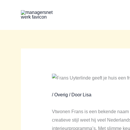
Ga
naar
de
inhoud
/
Overig
/ Door
Lisa
Vtwonen Frans is een bekende naam al
creatieve stijl weet hij veel Nederlan
interieurprogramma’s. Met slimme keuz