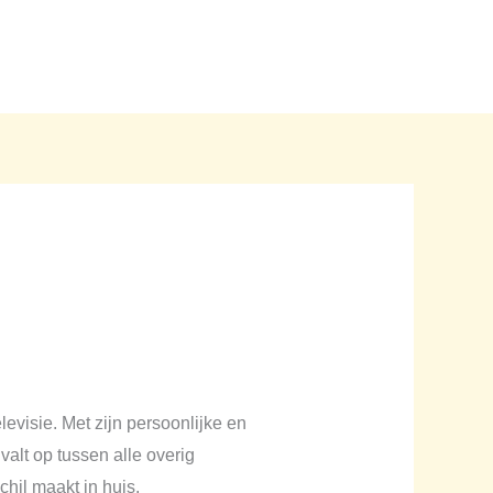
Home
Blogs
Over ons
Contact
visie. Met zijn persoonlijke en
valt op tussen alle overig
hil maakt in huis.