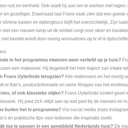
t voor rust en eenheid. Ook raadt hij aan om te werken met lagen
r en gezelliger. Daarnaast laat Frans vaak zien dat een goede o
slimme kasten en opbergtrucs blijft het overzichtelijk. Zijn laa
met een nieuwe lamp uit de winkel zorgt voor sfeer en karakt
 niet bereikt wordt door overig woonadvies op tv of in tijdschrifte
ans
linde in het programma vtwonen weer verliefd op je huis?
Fra
izen een makeover. Hij begeleidt het hele traject: van intake tot
n Frans Uyterlinde terugzien?
Alle makeovers en het overig we
t er foto’s, productinformatie en soms filmpjes van het eindresul
ies, of ook klassieke stijlen?
Frans Uyterlinde luistert goed
lassiek. Hij past zich altijd aan op wat past bij de mensen en hun
ips buiten het tv-programma?
Via social media zoals Instagram
’s en praktische tips voor iedereen die inspiratie zoekt.
lijk toe te passen in een gemiddeld Nederlands huis?
De mak