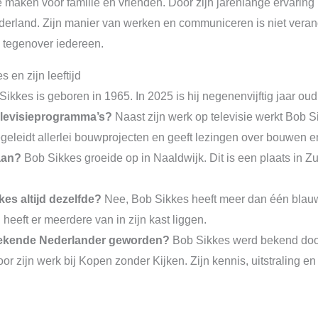
ij te maken voor familie en vrienden. Door zijn jarenlange ervari
land. Zijn manier van werken en communiceren is niet veranderd 
k tegenover iedereen.
 en zijn leeftijd
ikkes is geboren in 1965. In 2025 is hij negenenvijftig jaar oud
elevisieprogramma’s?
Naast zijn werk op televisie werkt Bob S
geleidt allerlei bouwprojecten en geeft lezingen over bouwen 
aan?
Bob Sikkes groeide op in Naaldwijk. Dit is een plaats in Z
kes altijd dezelfde?
Nee, Bob Sikkes heeft meer dan één blauwe 
j heeft er meerdere van in zijn kast liggen.
bekende Nederlander geworden?
Bob Sikkes werd bekend door 
or zijn werk bij Kopen zonder Kijken. Zijn kennis, uitstraling e