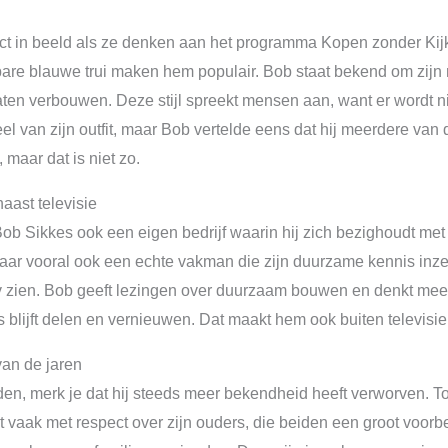
t in beeld als ze denken aan het programma Kopen zonder Kijke
are blauwe trui maken hem populair. Bob staat bekend om zijn
aten verbouwen. Deze stijl spreekt mensen aan, want er wordt n
eel van zijn outfit, maar Bob vertelde eens dat hij meerdere van d
t, maar dat is niet zo.
aast televisie
 Bob Sikkes ook een eigen bedrijf waarin hij zich bezighoudt met
aar vooral ook een echte vakman die zijn duurzame kennis inzet in
tv zien. Bob geeft lezingen over duurzaam bouwen en denkt mee
is blijft delen en vernieuwen. Dat maakt hem ook buiten televis
van de jaren
, merk je dat hij steeds meer bekendheid heeft verworven. Toch
t vaak met respect over zijn ouders, die beiden een groot voor