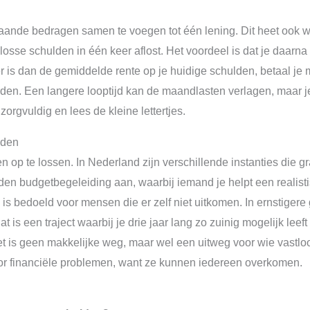
ande bedragen samen te voegen tot één lening. Dit heet ook we
losse schulden in één keer aflost. Het voordeel is dat je daar
ger is dan de gemiddelde rente op je huidige schulden, betaal 
rden. Een langere looptijd kan de maandlasten verlagen, maar j
orgvuldig en lees de kleine lettertjes.
lden
en op te lossen. In Nederland zijn verschillende instanties die g
n budgetbegeleiding aan, waarbij iemand je helpt een realistis
s bedoeld voor mensen die er zelf niet uitkomen. In ernstiger
 is een traject waarbij je drie jaar lang zo zuinig mogelijk leef
t is geen makkelijke weg, maar wel een uitweg voor wie vastlo
or financiële problemen, want ze kunnen iedereen overkomen.