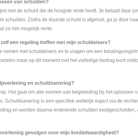
flossen van schulden?
nt met de schuld die de hoogste rente heeft. Je betaalt daar zove
e schulden. Zodra de duurste schuld is afgelost, ga je door na
al zo min mogelijk rente.
zelf een regeling treffen met mijn schuldeisers?
 te nemen met schuldeisers en te vragen om een betalingsregelin
etalen maar op dit moment niet het volledige bedrag kunt voldoen.
ulpverlening en schuldsanering?
ip. Het gaat om alle vormen van begeleiding bij het oplossen 
s. Schuldsanering is een specifiek wettelijk traject via de rec
 bedrag en worden daarna resterende schulden kwijtgescholden, a
pverlening gevolgen voor mijn kredietwaardigheid?