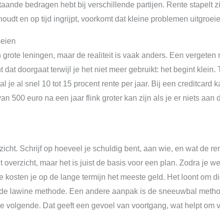
ande bedragen hebt bij verschillende partijen. Rente stapelt zi
oudt en op tijd ingrijpt, voorkomt dat kleine problemen uitgroeien
oeien
ote leningen, maar de realiteit is vaak anders. Een vergeten re
at doorgaat terwijl je het niet meer gebruikt: het begint klein. Te
 je al snel 10 tot 15 procent rente per jaar. Bij een creditcard 
n 500 euro na een jaar flink groter kan zijn als je er niets aan d
icht. Schrijf op hoeveel je schuldig bent, aan wie, en wat de re
verzicht, maar het is juist de basis voor een plan. Zodra je weet
 kosten je op de lange termijn het meeste geld. Het loont om di
de lawine methode. Een andere aanpak is de sneeuwbal methode
e volgende. Dat geeft een gevoel van voortgang, wat helpt om v