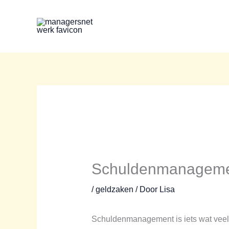
Ga
naar
de
inhoud
Schuldenmanagement:
/
geldzaken
/ Door
Lisa
Schuldenmanagement is iets wat veel m