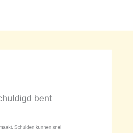
Home
Blogs
Over ons
Contact
chuldigd bent
l maakt. Schulden kunnen snel