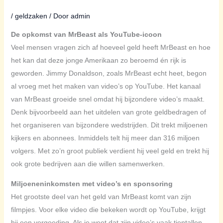
/
geldzaken
/ Door
admin
De opkomst van MrBeast als YouTube-icoon
Veel mensen vragen zich af hoeveel geld heeft MrBeast en hoe
het kan dat deze jonge Amerikaan zo beroemd én rijk is
geworden. Jimmy Donaldson, zoals MrBeast echt heet, begon
al vroeg met het maken van video’s op YouTube. Het kanaal
van MrBeast groeide snel omdat hij bijzondere video’s maakt.
Denk bijvoorbeeld aan het uitdelen van grote geldbedragen of
het organiseren van bijzondere wedstrijden. Dit trekt miljoenen
kijkers en abonnees. Inmiddels telt hij meer dan 316 miljoen
volgers. Met zo’n groot publiek verdient hij veel geld en trekt hij
ook grote bedrijven aan die willen samenwerken.
Miljoeneninkomsten met video’s en sponsoring
Het grootste deel van het geld van MrBeast komt van zijn
filmpjes. Voor elke video die bekeken wordt op YouTube, krijgt
hij een vergoeding. Als je weet dat zijn video’s vaak tientallen