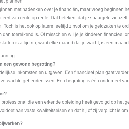
met plannen
innen met nadenken over je financiën, maar vroeg beginnen hee
rofiteert van rente op rente. Dat betekent dat je spaargeld zichz
en. Toch is het ook op latere leeftijd zinvol om je geldzaken te 
 dan toereikend is. Of misschien wil je je kinderen financieel 
rten is altijd nu, want elke maand dat je wacht, is een maand
lanning
van een gewone begroting?
delijkse inkomsten en uitgaven. Een financieel plan gaat verder: 
verwachte gebeurtenissen. Een begroting is één onderdeel van e
ner?
 professional die een erkende opleiding heeft gevolgd op het g
ldoet aan vaste kwaliteitseisen en dat hij of zij verplicht is om
 bijwerken?