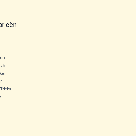
orieën
gen
sch
ken
ch
Tricks
k