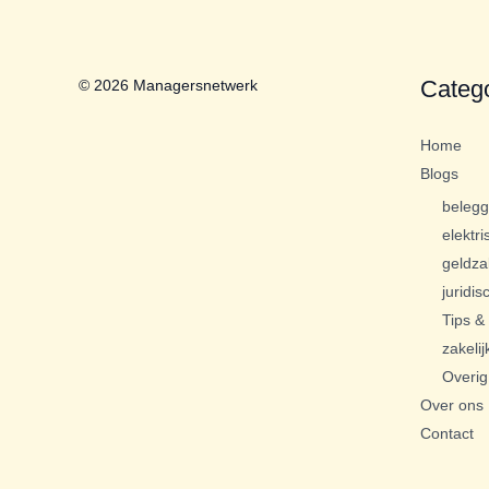
Categ
© 2026 Managersnetwerk
Home
Blogs
beleg
elektri
geldza
juridis
Tips & 
zakelij
Overig
Over ons
Contact