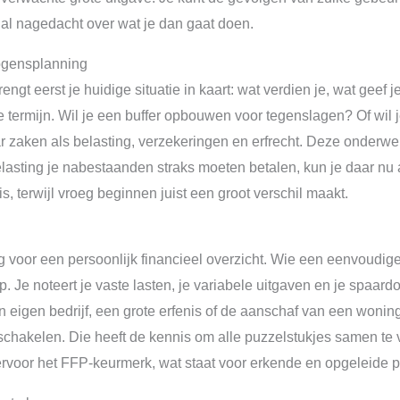
e al nagedacht over wat je dan gaat doen.
gensplanning
engt eerst je huidige situatie in kaart: wat verdien je, wat geef
ge termijn. Wil je een buffer opbouwen voor tegenslagen? Of wil 
ar zaken als belasting, verzekeringen en erfrecht. Deze onder
elasting je nabestaanden straks moeten betalen, kun je daar nu
is, terwijl vroeg beginnen juist een groot verschil maakt.
 voor een persoonlijk financieel overzicht. Wie een eenvoudige s
Je noteert je vaste lasten, je variabele uitgaven en je spaardoe
n eigen bedrijf, een grote erfenis of de aanschaf van een wonin
e schakelen. Die heeft de kennis om alle puzzelstukjes samen te
iervoor het FFP-keurmerk, wat staat voor erkende en opgeleide p