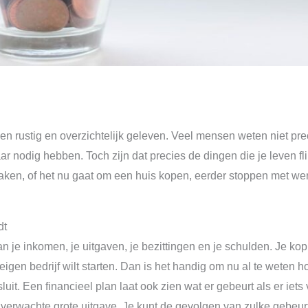
een rustig en overzichtelijk geleven. Veel mensen weten niet pr
jaar nodig hebben. Toch zijn dat precies de dingen die je leven 
aken, of het nu gaat om een huis kopen, eerder stoppen met we
dt
an je inkomen, je uitgaven, je bezittingen en je schulden. Je ko
n eigen bedrijf wilt starten. Dan is het handig om nu al te weten
uit. Een financieel plan laat ook zien wat er gebeurt als er iets 
verwachte grote uitgave. Je kunt de gevolgen van zulke gebeur