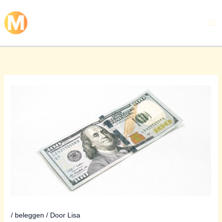
Ga
naar
de
inhoud
/
beleggen
/ Door
Lisa