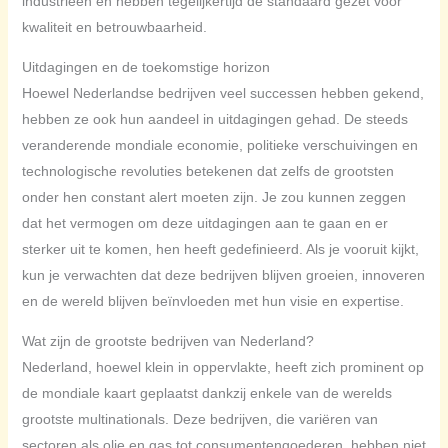
industrieën en hebben tegelijkertijd de standaard gezet voor
kwaliteit en betrouwbaarheid.
Uitdagingen en de toekomstige horizon
Hoewel Nederlandse bedrijven veel successen hebben gekend,
hebben ze ook hun aandeel in uitdagingen gehad. De steeds
veranderende mondiale economie, politieke verschuivingen en
technologische revoluties betekenen dat zelfs de grootsten
onder hen constant alert moeten zijn. Je zou kunnen zeggen
dat het vermogen om deze uitdagingen aan te gaan en er
sterker uit te komen, hen heeft gedefinieerd. Als je vooruit kijkt,
kun je verwachten dat deze bedrijven blijven groeien, innoveren
en de wereld blijven beïnvloeden met hun visie en expertise.
Wat zijn de grootste bedrijven van Nederland?
Nederland, hoewel klein in oppervlakte, heeft zich prominent op
de mondiale kaart geplaatst dankzij enkele van de werelds
grootste multinationals. Deze bedrijven, die variëren van
sectoren als olie en gas tot consumentengoederen, hebben niet