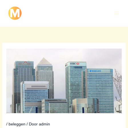
Ga
naar
de
inhoud
/
beleggen
/ Door
admin